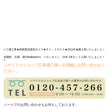
« 三浦工業★簡易貫流蒸気ボイラ★ＲＶ－１６０Ｚ★2011年★製入荷いたしました！
未開栓 古酒 箱付Ballantine’s バランタイン 21年 2本セット入荷いたしました！
»
リサイクルショップ広島蔵乃屋へお気軽にお問い合わせく
ださい。
メール
でのお問い合わせもお待ちしております。