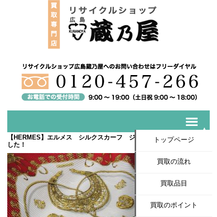
【HERMES】エルメス シルクスカーフ ジュエリー柄入荷いたしま
トップページ
した！
買取の流れ
買取品目
買取のポイント