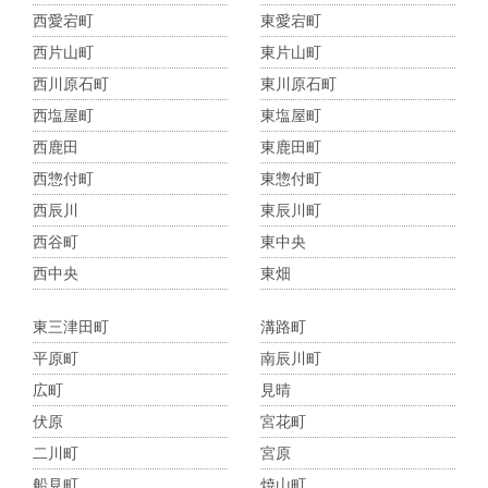
西愛宕町
東愛宕町
西片山町
東片山町
西川原石町
東川原石町
西塩屋町
東塩屋町
西鹿田
東鹿田町
西惣付町
東惣付町
西辰川
東辰川町
西谷町
東中央
西中央
東畑
東三津田町
溝路町
平原町
南辰川町
広町
見晴
伏原
宮花町
二川町
宮原
船見町
焼山町