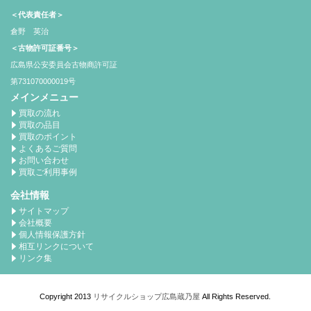
＜代表責任者＞
倉野 英治
＜古物許可証番号＞
広島県公安委員会古物商許可証
第731070000019号
メインメニュー
買取の流れ
買取の品目
買取のポイント
よくあるご質問
お問い合わせ
買取ご利用事例
会社情報
サイトマップ
会社概要
個人情報保護方針
相互リンクについて
リンク集
Copyright 2013
リサイクルショップ広島蔵乃屋
All Rights Reserved.