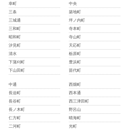
幸町
中央
三条
築地町
三城通
坪ノ内町
三和町
寺本町
昭和町
寺山町
汐見町
天応町
清水
栃原町
下蒲刈町
豊浜町
下山田町
苗代町
中通
西畑町
長迫町
西本通
長谷町
西三津田町
長ノ木町
野呂山
仁方町
晴海町
二河町
光町