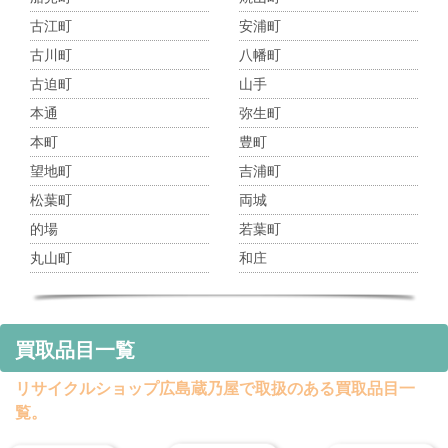
古江町
安浦町
古川町
八幡町
古迫町
山手
本通
弥生町
本町
豊町
望地町
吉浦町
松葉町
両城
的場
若葉町
丸山町
和庄
買取品目一覧
リサイクルショップ広島蔵乃屋で取扱のある買取品目一
覧。