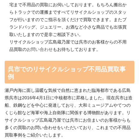
宅まで不用品の買取にお伺いしております。もちろん搬出か
らトラックでの運搬まですべてリサイクルショップのスタッ
フが行いますのでご指示を頂くだけで買取できます。またブ
ランドバッグ、ジュエリー、お酒など小さな商品でも出張買
取いたしますので是非ご相談下さい。
リサイクルショップ広島蔵乃屋では呉市のお客様からの不用
品買取の
お問い合わせ
もお待ちしております。
呉市でのリサイクルショップ不用品買取事
例
瀬戸内海に面し温暖な気候で自然に恵まれた臨海都市である広島
県呉市は2016年4月1日に中核都市に昇格しました。現在呉市は造
船、鉄鋼などを中心に発達しており、大和ミュージアムやてつの
くじら館など海軍や海上自衛隊に関係する博物館があります。リ
サイクルショップ広島蔵乃屋では呉市にお住まいのお客様からも
多くの買取のお問い合わせをいただいており、これまでの不用品
買取事例をご紹介いたします。