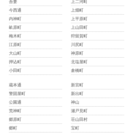
吾妻
上二河町
今西通
上畑町
内神町
上平原町
畝原町
上山田町
梅木町
狩留賀町
江原町
川尻町
大山町
神原町
押込町
北塩屋町
小田町
倉橋町
蔵本通
新宮町
警固屋町
新出町
公園通
神山
荒神町
瀬戸見町
郷原町
荘山田村
郷町
宝町