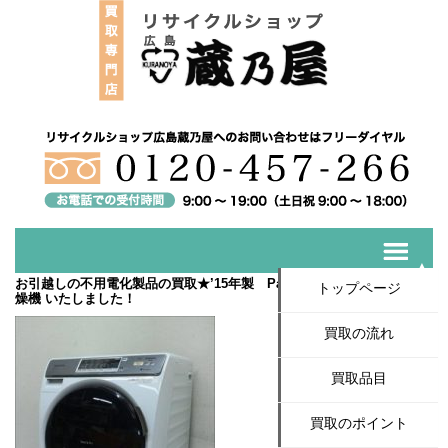
お引越しの不用電化製品の買取★’15年製 Panasonic ドラム式洗濯乾
トップページ
燥機 いたしました！
買取の流れ
買取品目
買取のポイント