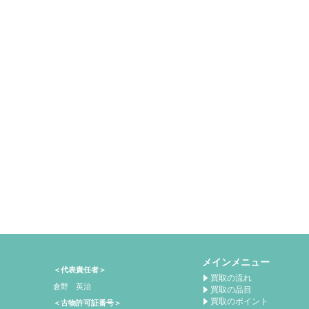
メインメニュー
＜代表責任者＞
買取の流れ
倉野 英治
買取の品目
買取のポイント
＜古物許可証番号＞