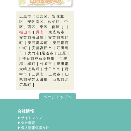
広島市（安芸区、安佐北
区、安佐南区、佐伯区、中
区、西区、東区、南区 ） |
福山市
|
呉市
| 東広島市 |
安芸郡海田町 | 安芸郡熊野
町 | 安芸郡坂町 | 安芸郡府
中町 | 安芸高田市 | 江田島
市 | 大竹市|尾道市 | 庄原市
| 神石郡神石高原町 | 世羅
郡世羅町 | 竹原市 | 豊田郡
大崎上島町 | 廿日市市 | 府
中市 | 三原市 | 三次市 | 山
県郡安芸太田町 | 山県郡北
広島町 |
ページトップへ
会社情報
サイトマップ
会社概要
個人情報保護方針