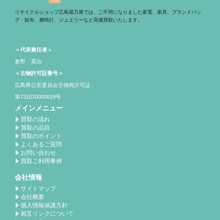
リサイクルショップ広島蔵乃屋では、ご不用になりました家電、家具、ブランドバッ
グ・財布、腕時計、ジュエリーなど高価買取いたします。
＜代表責任者＞
倉野 英治
＜古物許可証番号＞
広島県公安委員会古物商許可証
第731070000019号
メインメニュー
買取の流れ
買取の品目
買取のポイント
よくあるご質問
お問い合わせ
買取ご利用事例
会社情報
サイトマップ
会社概要
個人情報保護方針
相互リンクについて