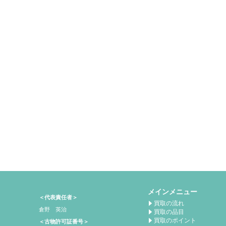
メインメニュー
＜代表責任者＞
買取の流れ
倉野 英治
買取の品目
買取のポイント
＜古物許可証番号＞