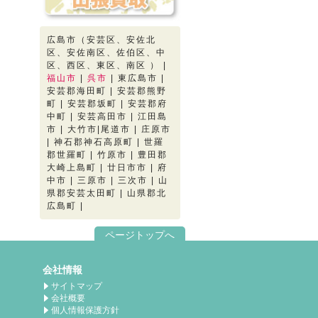
広島市（安芸区、安佐北
区、安佐南区、佐伯区、中
区、西区、東区、南区 ） |
福山市
|
呉市
| 東広島市 |
安芸郡海田町 | 安芸郡熊野
町 | 安芸郡坂町 | 安芸郡府
中町 | 安芸高田市 | 江田島
市 | 大竹市|尾道市 | 庄原市
| 神石郡神石高原町 | 世羅
郡世羅町 | 竹原市 | 豊田郡
大崎上島町 | 廿日市市 | 府
中市 | 三原市 | 三次市 | 山
県郡安芸太田町 | 山県郡北
広島町 |
ページトップへ
会社情報
サイトマップ
会社概要
個人情報保護方針