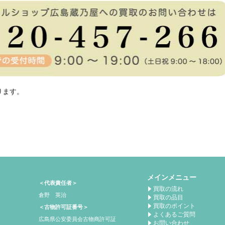
ります。
メインメニュー
＜代表責任者＞
買取の流れ
倉野 英治
買取の品目
買取のポイント
＜古物許可証番号＞
よくあるご質問
広島県公安委員会古物商許可証
お問い合わせ