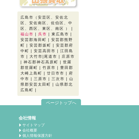
広島市（安芸区、安佐北
区、安佐南区、佐伯区、中
区、西区、東区、南区 ） |
福山市
|
呉市
| 東広島市 |
安芸郡海田町 | 安芸郡熊野
町 | 安芸郡坂町 | 安芸郡府
中町 | 安芸高田市 | 江田島
市 | 大竹市|尾道市 | 庄原市
| 神石郡神石高原町 | 世羅
郡世羅町 | 竹原市 | 豊田郡
大崎上島町 | 廿日市市 | 府
中市 | 三原市 | 三次市 | 山
県郡安芸太田町 | 山県郡北
広島町 |
ページトップへ
会社情報
サイトマップ
会社概要
個人情報保護方針