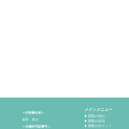
メインメニュー
＜代表責任者＞
買取の流れ
倉野 英治
買取の品目
買取のポイント
＜古物許可証番号＞