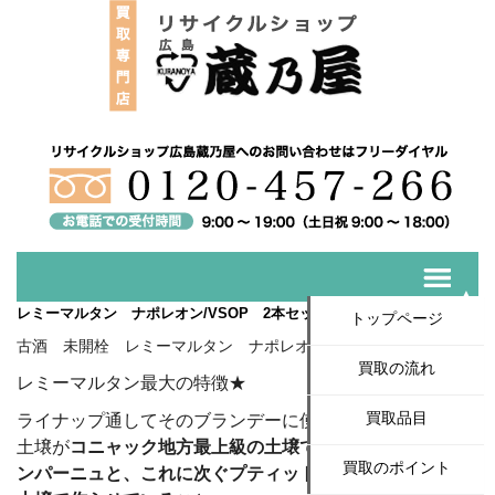
レミーマルタン ナポレオン/VSOP 2本セット★買取いたしました！
トップページ
古酒 未開栓 レミーマルタン ナポレオン/VSOP
買取の流れ
レミーマルタン最大の特徴★
買取品目
ライナップ通してそのブランデーに使われているブドウの
土壌が
コニャック地方最上級の土壌であるグランド・シャ
買取のポイント
ンパーニュと、これに次ぐプティット・シャンパーニュの