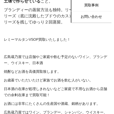
土壌で作らせている
こと。
買取事例
ブ
ランディーの蒸留方法も独特。リーズ蒸留法とよばれ、
リーズ（底に沈殿したブドウのカス）をろ過せずに蒸留。
お問い合わせ
リーズを残してゆっり２回蒸留。
レミーマルタンVSOP買取いたしました！
広島蔵乃屋では店舗やご家庭や飲む予定のないワイン、ブランデ
ー、ウイスキー、日本酒
焼酎などお酒を高価買取致します。
お歳暮でいただいたけど家族でお酒を飲む人がいない。
日本酒の在庫が処理しきれないなどご家庭で不用なお酒から店舗
での余剰在庫まで買取可能！
お酒には非常にたくさんの生産国や酒蔵、銘柄があります。
広島蔵乃屋ではワイン、ブランデー、シャンパン、ウイスキー、