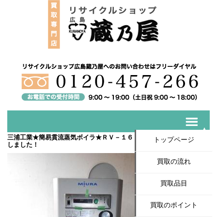
三浦工業★簡易貫流蒸気ボイラ★ＲＶ－１６０Ｚ★2011年★製入荷いた
トップページ
しました！
買取の流れ
買取品目
買取のポイント