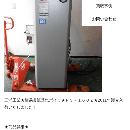
買取事例
お問い合わせ
三浦工業★簡易貫流蒸気ボイラ★ＲＶ－１６０Ｚ★2011年製★入
荷いたしました！
★商品詳細★