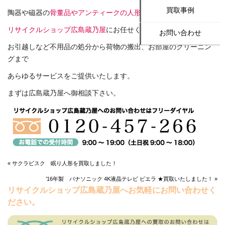
買取事例
陶器や磁器の
骨董品やアンティークの人形や置物の買取
も
リサイクルショップ広島蔵乃屋
にお任せください！
お問い合わせ
お引越しなど不用品の処分から荷物の搬出、お部屋のクリーニン
グまで
あらゆるサービスをご提供いたします。
まずは広島蔵乃屋へ御相談下さい。
« サクラビスク 眠り人形を買取しました！
’16年製 パナソニック 4K液晶テレビ ビエラ ★買取いたしました！ »
リサイクルショップ広島蔵乃屋へお気軽にお問い合わせく
ださい。