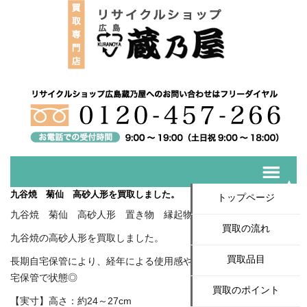
九谷焼 菊仙 高砂人形を買取しました。
トップページ
九谷焼 菊仙 高砂人形 置き物 縁起物 夫婦 長寿
買取の流れ
九谷焼の高砂人形を買取しました。
買取品目
長期自宅保管により、経年による使用感や汚れがございますが自
宅保管で状態◎
買取のポイント
【実寸】高さ：約24～27cm