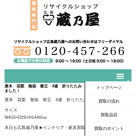
唐木 花梨 無垢 衝立 4連 折りたたみ 螺鈿 中国★買取いたし
トップページ
ました！
唐木 花梨 無垢 衝立 4連 折りたたみ 螺鈿 中国
買取の流れ
サイズ
買取品目
W415×D25×H1440/㎜
本日も広島蔵乃屋★インテリア・家具買取いたしました。
買取のポイント