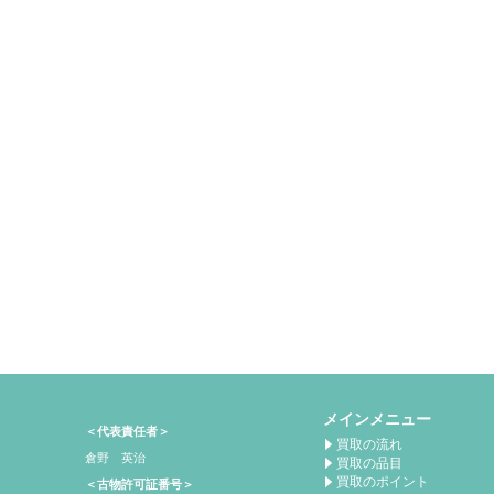
メインメニュー
＜代表責任者＞
買取の流れ
倉野 英治
買取の品目
買取のポイント
＜古物許可証番号＞