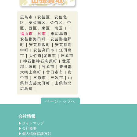
広島市（安芸区、安佐北
区、安佐南区、佐伯区、中
区、西区、東区、南区 ） |
福山市
|
呉市
| 東広島市 |
安芸郡海田町 | 安芸郡熊野
町 | 安芸郡坂町 | 安芸郡府
中町 | 安芸高田市 | 江田島
市 | 大竹市|尾道市 | 庄原市
| 神石郡神石高原町 | 世羅
郡世羅町 | 竹原市 | 豊田郡
大崎上島町 | 廿日市市 | 府
中市 | 三原市 | 三次市 | 山
県郡安芸太田町 | 山県郡北
広島町 |
ページトップへ
会社情報
サイトマップ
会社概要
個人情報保護方針