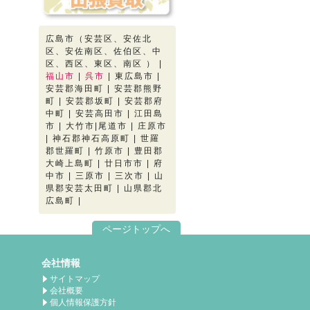
広島市（安芸区、安佐北
区、安佐南区、佐伯区、中
区、西区、東区、南区 ） |
福山市
|
呉市
| 東広島市 |
安芸郡海田町 | 安芸郡熊野
町 | 安芸郡坂町 | 安芸郡府
中町 | 安芸高田市 | 江田島
市 | 大竹市|尾道市 | 庄原市
| 神石郡神石高原町 | 世羅
郡世羅町 | 竹原市 | 豊田郡
大崎上島町 | 廿日市市 | 府
中市 | 三原市 | 三次市 | 山
県郡安芸太田町 | 山県郡北
広島町 |
ページトップへ
会社情報
サイトマップ
会社概要
個人情報保護方針