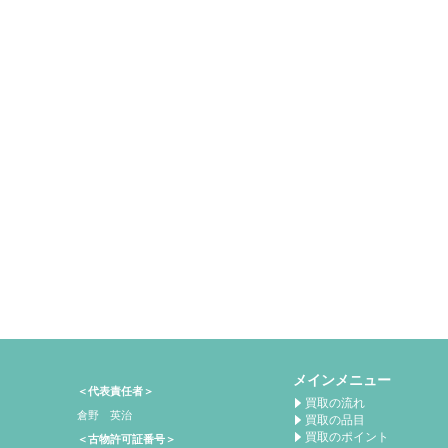
メインメニュー
＜代表責任者＞
買取の流れ
倉野 英治
買取の品目
買取のポイント
＜古物許可証番号＞