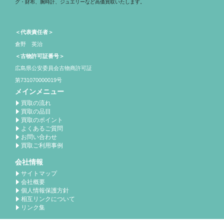
グ・財布、腕時計、ジュエリーなど高価買取いたします。
＜代表責任者＞
倉野 英治
＜古物許可証番号＞
広島県公安委員会古物商許可証
第731070000019号
メインメニュー
買取の流れ
買取の品目
買取のポイント
よくあるご質問
お問い合わせ
買取ご利用事例
会社情報
サイトマップ
会社概要
個人情報保護方針
相互リンクについて
リンク集