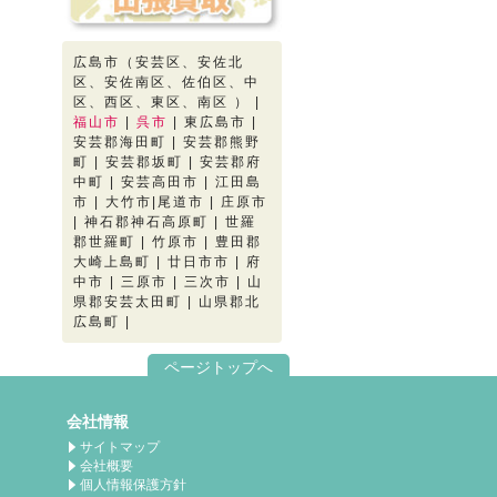
広島市（安芸区、安佐北
区、安佐南区、佐伯区、中
区、西区、東区、南区 ） |
福山市
|
呉市
| 東広島市 |
安芸郡海田町 | 安芸郡熊野
町 | 安芸郡坂町 | 安芸郡府
中町 | 安芸高田市 | 江田島
市 | 大竹市|尾道市 | 庄原市
| 神石郡神石高原町 | 世羅
郡世羅町 | 竹原市 | 豊田郡
大崎上島町 | 廿日市市 | 府
中市 | 三原市 | 三次市 | 山
県郡安芸太田町 | 山県郡北
広島町 |
ページトップへ
会社情報
サイトマップ
会社概要
個人情報保護方針