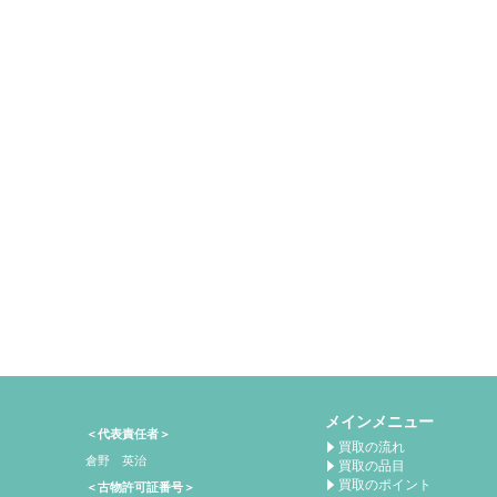
メインメニュー
＜代表責任者＞
買取の流れ
倉野 英治
買取の品目
買取のポイント
＜古物許可証番号＞