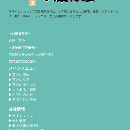
リサイクルショップ広島蔵乃屋では、ご不用になりました家電、家具、ブランドバッ
グ・財布、腕時計、ジュエリーなど高価買取いたします。
＜代表責任者＞
倉野 英治
＜古物許可証番号＞
広島県公安委員会古物商許可証
第731070000019号
メインメニュー
買取の流れ
買取の品目
買取のポイント
よくあるご質問
お問い合わせ
買取ご利用事例
会社情報
サイトマップ
会社概要
個人情報保護方針