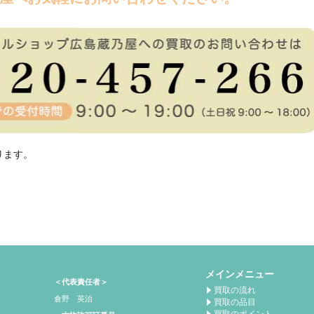
ります。
メインメニュー
＜代表責任者＞
買取の流れ
倉野 英治
買取の品目
買取のポイント