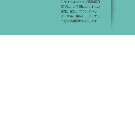
リサイクルショップ広島蔵乃
屋では、ご不用になりました
家電、家具、ブランドバッ
グ・財布、腕時計、ジュエリ
ーなど高価買取いたします。