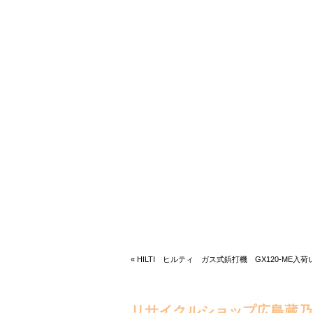
« HILTI ヒルティ ガス式鋲打機 GX120-ME入
リサイクルショップ広島蔵乃