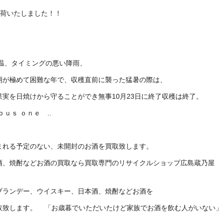
 入荷いたしました！！
気温、タイミングの悪い降雨、
期が極めて困難な年で、収穫直前に襲った猛暑の際は、
実を日焼けから守ることができ無事10月23日に終了収穫は終了。
ｕｓ ｏｎｅ ..
まれる予定のない、未開封のお酒を買取致します。
酒、焼酎などお酒の買取なら買取専門のリサイクルショップ広島蔵乃屋
ブランデー、ウイスキー、日本酒、焼酎などお酒を
取致します。 「お歳暮でいただいたけど家族でお酒を飲む人がいない