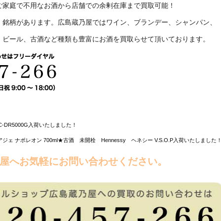
ご家庭で不用なお酒から店舗での余剰在庫まで買取可能！
、銘柄があります。広島蔵乃屋ではワイン、ブランデー、シャンパン、
、ビール、古酒など種類も豊富にお酒を買取らせて頂いております。
EC-DR5000G入荷いたしました！
 ナポレオン 700ml★古酒 未開栓 Hennessy ヘネシー V.S.O.P入荷いたしました！
屋へお気軽にお問い合わせください。