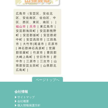
広島市（安芸区、安佐北
区、安佐南区、佐伯区、中
区、西区、東区、南区 ） |
福山市
|
呉市
| 東広島市 |
安芸郡海田町 | 安芸郡熊野
町 | 安芸郡坂町 | 安芸郡府
中町 | 安芸高田市 | 江田島
市 | 大竹市|尾道市 | 庄原市
| 神石郡神石高原町 | 世羅
郡世羅町 | 竹原市 | 豊田郡
大崎上島町 | 廿日市市 | 府
中市 | 三原市 | 三次市 | 山
県郡安芸太田町 | 山県郡北
広島町 |
ページトップへ
会社情報
サイトマップ
会社概要
個人情報保護方針