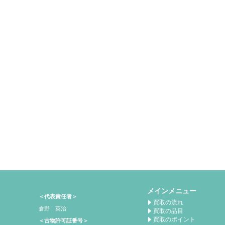
メインメニュー
＜代表責任者＞
買取の流れ
倉野 英治
買取の品目
買取のポイント
＜古物許可証番号＞