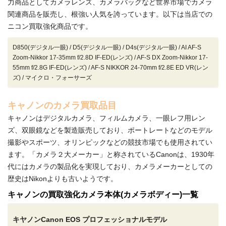
力商品としてカメラレンズ、カメラバッグなど世界市場でカメラ
関連商品を販売し、根強い人気を誇っています。以下は当店での
ニコン買取強化商品です。
D850(デジタル一眼) / D5(デジタル一眼) / D4s(デジタル一眼) / AI AF-S
Zoom-Nikkor 17-35mm f/2.8D IF-ED(レンズ) / AF-S DX Zoom-Nikkor 17-
55mm f/2.8G IF-ED(レンズ) / AF-S NIKKOR 24-70mm f/2.8E ED VR(レン
ズ) / マイクロ・フォーサーズ
キャノンのカメラ買取品目
キャノンはデジタルカメラ、フィルムカメラ、一眼レフ用レン
ズ、双眼鏡などを製造販売しており、ポートレートなどのモデル
撮影やスポーツ、オリンピックなどの競技市場でも使用されてい
ます。「カメラ２大メーカー」と称されているCanonは、1930年
代にはカメラの製品化を実現しており、カメラメーカーとしての
歴史はNikonよりも古いようです。
キャノンの買取強化カメラ本体(カメラボディー)一覧
キヤノンCanon EOS プロフェッショナルモデル