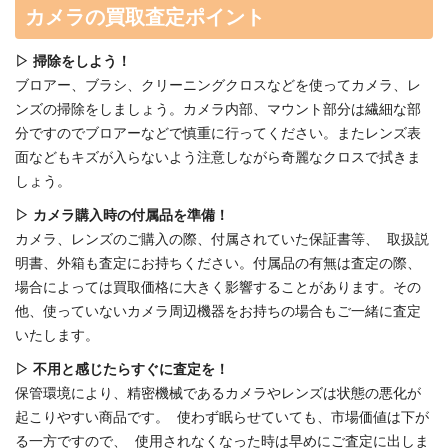
カメラの買取査定ポイント
▷ 掃除をしよう！
ブロアー、ブラシ、クリーニングクロスなどを使ってカメラ、レ
ンズの掃除をしましょう。カメラ内部、マウント部分は繊細な部
分ですのでブロアーなどで慎重に行ってください。またレンズ表
面などもキズが入らないよう注意しながら奇麗なクロスで拭きま
しょう。
▷ カメラ購入時の付属品を準備！
カメラ、レンズのご購入の際、付属されていた保証書等、 取扱説
明書、外箱も査定にお持ちください。付属品の有無は査定の際、
場合によっては買取価格に大きく影響することがあります。その
他、使っていないカメラ周辺機器をお持ちの場合もご一緒に査定
いたします。
▷ 不用と感じたらすぐに査定を！
保管環境により、精密機械であるカメラやレンズは状態の悪化が
起こりやすい商品です。 使わず眠らせていても、市場価値は下が
る一方ですので、 使用されなくなった時は早めにご査定に出しま