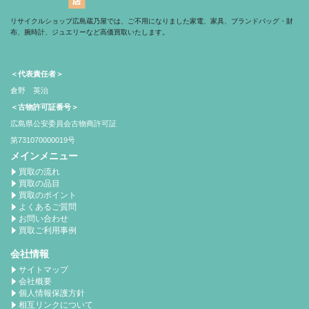
リサイクルショップ広島蔵乃屋では、ご不用になりました家電、家具、ブランドバッグ・財
布、腕時計、ジュエリーなど高価買取いたします。
＜代表責任者＞
倉野 英治
＜古物許可証番号＞
広島県公安委員会古物商許可証
第731070000019号
メインメニュー
買取の流れ
買取の品目
買取のポイント
よくあるご質問
お問い合わせ
買取ご利用事例
会社情報
サイトマップ
会社概要
個人情報保護方針
相互リンクについて