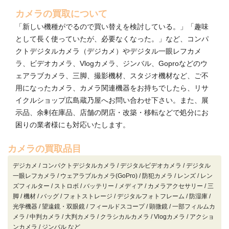
カメラの買取について
「新しい機種がでるので買い替えを検討している。」「趣味
として長く使っていたが、必要なくなった。」など、コンパ
クトデジタルカメラ（デジカメ）やデジタル一眼レフカメ
ラ、ビデオカメラ、Vlogカメラ、ジンバル、Goproなどのウ
ェアラブカメラ、三脚、撮影機材、スタジオ機材など、ご不
用になったカメラ、カメラ関連機器をお持ちでしたら、リサ
イクルショップ広島蔵乃屋へお問い合わせ下さい。また、展
示品、余剰在庫品、店舗の閉店・改築・移転などで処分にお
困りの業者様にも対応いたします。
カメラの買取品目
デジカメ / コンパクトデジタルカメラ / デジタルビデオカメラ / デジタル
一眼レフカメラ / ウェアラブルカメラ(GoPro) / 防犯カメラ / レンズ / レン
ズフィルター / ストロボ / バッテリー / メディア / カメラアクセサリー / 三
脚 / 機材 / バッグ / フォトストレージ / デジタルフォトフレーム / 防湿庫 /
光学機器 / 望遠鏡・双眼鏡 / フィールドスコープ / 顕微鏡 / 一部フィルムカ
メラ / 中判カメラ / 大判カメラ / クラシカルカメラ / Vlogカメラ / アクショ
ンカメラ / ジンバル など