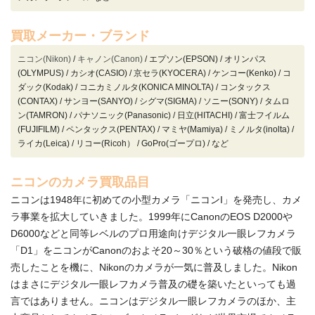
買取メーカー・ブランド
ニコン(Nikon)
/
キャノン(Canon)
/ エプソン(EPSON) / オリンパス
(OLYMPUS) / カシオ(CASIO) / 京セラ(KYOCERA) / ケンコー(Kenko) / コ
ダック(Kodak) / コニカミノルタ(KONICA MINOLTA) / コンタックス
(CONTAX) / サンヨー(SANYO) / シグマ(SIGMA) / ソニー(SONY) / タムロ
ン(TAMRON) / パナソニック(Panasonic) / 日立(HITACHI) / 富士フイルム
(FUJIFILM) / ペンタックス(PENTAX) / マミヤ(Mamiya) / ミノルタ(inolta) /
ライカ(Leica) / リコー(Ricoh） / GoPro(ゴープロ) / など
ニコンのカメラ買取品目
ニコンは1948年に初めての小型カメラ「ニコンI」を発売し、カメ
ラ事業を拡大していきました。1999年にCanonのEOS D2000や
D6000などと同等レベルのプロ用途向けデジタル一眼レフカメラ
「D1」をニコンがCanonのおよそ20～30％という破格の値段で販
売したことを機に、Nikonのカメラが一気に普及しました。Nikon
はまさにデジタル一眼レフカメラ普及の礎を築いたといっても過
言ではありません。ニコンはデジタル一眼レフカメラのほか、主