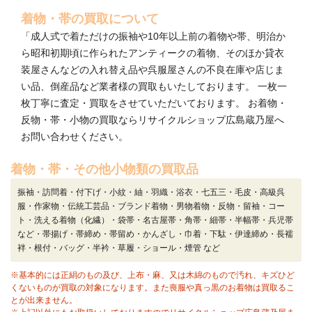
着物・帯の買取について
「成人式で着ただけの振袖や10年以上前の着物や帯、明治か
ら昭和初期頃に作られたアンティークの着物、そのほか貸衣
装屋さんなどの入れ替え品や呉服屋さんの不良在庫や店じま
い品、倒産品など業者様の買取もいたしております。 一枚一
枚丁寧に査定・買取をさせていただいております。 お着物・
反物・帯・小物の買取ならリサイクルショップ広島蔵乃屋へ
お問い合わせください。
着物・帯・その他小物類の買取品
振袖・訪問着・付下げ・小紋・紬・羽織・浴衣・七五三・毛皮・高級呉
服・作家物・伝統工芸品・ブランド着物・男物着物・反物・留袖・コー
ト・洗える着物（化繊）・袋帯・名古屋帯・角帯・細帯・半幅帯・兵児帯
など・帯揚げ・帯締め・帯留め・かんざし・巾着・下駄・伊達締め・長襦
袢・根付・バッグ・半衿・草履・ショール・煙管 など
※基本的には正絹のもの及び、上布・麻、又は木綿のもので汚れ、キズひど
くないものが買取の対象になります。また喪服や真っ黒のお着物は買取るこ
とが出来ません。